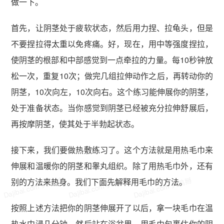
做一下。
首先，让阴茎处于疲软状态，然后用力捏、拉龟头，但是
不要捏拉得太重以免疼痛。好，现在，用中等强度捏拉，
使阴茎的根部和中部感觉到一点牵拉的力量。每10秒钟放
松一次，重复10次；做完几组拉伸动作之后，再转动你的
阴茎，10次向左，10次向右。这个练习能伸展你的阴茎，
处于准备状态。当你感觉到阴茎已经被充分拉伸舒展后，
再按摩阴茎，使其处于半勃起状态。
接下来，我们要做热敷练习了。这个方法就是用热毛巾来
伸展和温暖你的阴茎和睾丸组织。除了用热毛巾外，还有
Dajibai.com 大鸡掰
Dajibai.com 大鸡掰
Dajibai.com 大鸡掰
别的方法来热身。我们下面先解释用毛巾的方法。
按照上述方法把你的阴茎伸展开了以后，拿一块毛巾在温
热水中浸几分钟，然后站在浴盆里，用毛巾包裹住你的阴