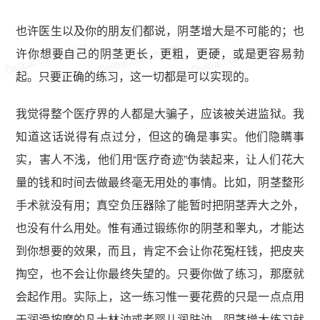
也许医生以及你的朋友们都说，阴茎增大是不可能的；也
Dajibai.com 大鸡掰
Dajibai.com 大鸡掰
Dajibai.com 大鸡掰
许你想要自己的阴茎更长，更粗，更硬，或是更容易勃
起。只要正确的练习，这一切都是可以实现的。
我觉得整个医疗界的人都是大骗子，应该被关进监狱。我
知道这话说得有点过分，但这的确是事实。他们隐瞒事
实，害人不浅，他们用“医疗奇迹”伪装起来，让人们花大
量的钱和时间去做最终毫无用处的事情。比如，阴茎整形
手术就没有用；真空负压器除了能暂时把阴茎弄大之外，
也没有什么用处。惟有通过锻练你的阴茎和睾丸，才能达
到你想要的效果，而且，肯定不会让你花冤枉钱，把皮夹
掏空，也不会让你最终失望的。只要你做了练习，那麽就
会起作用。实际上，这一练习惟一要花费的只是一点点用
于润滑按摩的凡士林油或者婴儿润肤油。阴茎增大练习就