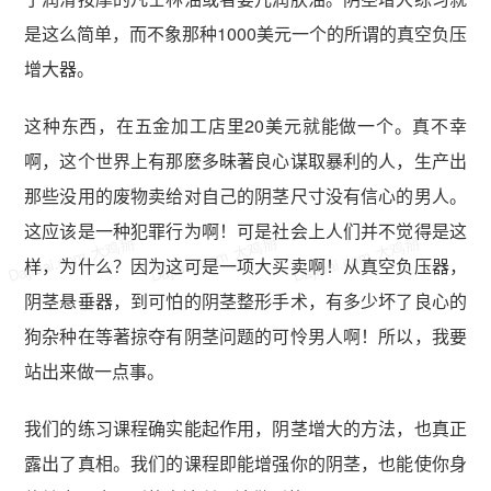
是这么简单，而不象那种1000美元一个的所谓的真空负压
增大器。
这种东西，在五金加工店里20美元就能做一个。真不幸
啊，这个世界上有那麽多昧著良心谋取暴利的人，生产出
那些没用的废物卖给对自己的阴茎尺寸没有信心的男人。
这应该是一种犯罪行为啊！可是社会上人们并不觉得是这
Dajibai.com 大鸡掰
Dajibai.com 大鸡掰
Dajibai.com 大鸡掰
样，为什么？因为这可是一项大买卖啊！从真空负压器，
阴茎悬垂器，到可怕的阴茎整形手术，有多少坏了良心的
狗杂种在等著掠夺有阴茎问题的可怜男人啊！所以，我要
站出来做一点事。
我们的练习课程确实能起作用，阴茎增大的方法，也真正
露出了真相。我们的课程即能增强你的阴茎，也能使你身